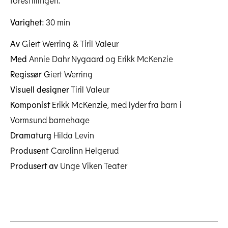
Varighet:
30 min
Av
Giert Werring & Tiril Valeur
Med
Annie Dahr Nygaard og Erikk McKenzie
Regissør
Giert Werring
Visuell designer
Tiril Valeur
Komponist
Erikk McKenzie, med lyder fra barn i
Vormsund barnehage
Dramaturg
Hilda Levin
Produsent
Carolinn Helgerud
Produsert av
Unge Viken Teater