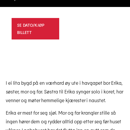
SE DATO/KJØP
BILLETT
I ei lita bygd på en værhard øy ute i havgapet bor Erika,
søster, mor og far. Søstra til Erika synger solo i koret, har
venner og møter hemmelige kjærester i naustet.
Erika er mest for seg sjøl. Mor og far krangler stille så
ingen hører dem og rydder alltid opp etter seg før huset
våkner. I nabohuset har det flytta inn en gutt som de