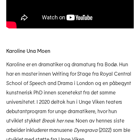
Last ned høyoppløselig
Karoline Una Moen
Karoline er en dramatiker og dramaturg fra Bodø. Hun
har en master innen Writing for Stage fra Royal Central
School of Speech and Drama i London og en påbegynt
kunstnerisk PhD innen scenetekst fra det samme
universitetet. I 2020 deltok hun i Unge Viken teaters
debutantprogram for unge dramatikere, hvor hun
utviklet stykket
Break her new
. Noen av hennes siste
arbeider inkluderer manusene
Dyregrava
(2022) som ble
utviklet med støtte fra Unge Viken