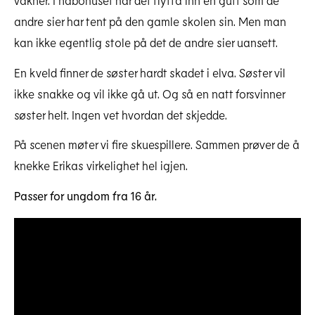
andre sier har tent på den gamle skolen sin. Men man
kan ikke egentlig stole på det de andre sier uansett.
En kveld finner de søster hardt skadet i elva. Søster vil
ikke snakke og vil ikke gå ut. Og så en natt forsvinner
søster helt. Ingen vet hvordan det skjedde.
På scenen møter vi fire skuespillere. Sammen prøver de å
knekke Erikas virkelighet hel igjen.
Passer for ungdom fra 16 år.
OB 4879 231020 FOTO Bendiksen