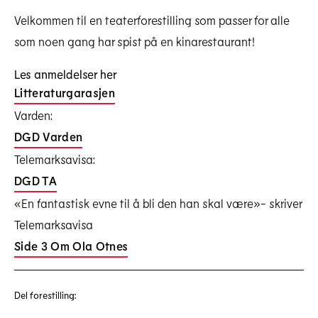
Velkommen til en teaterforestilling som passer for alle
som noen gang har spist på en kinarestaurant!
Les anmeldelser her
Site Img 4701 TI DGD 478x320
Litteraturgarasjen
Last ned høyoppløselig
Varden:
DGD Varden
Telemarksavisa:
DGD TA
«En fantastisk evne til å bli den han skal være»- skriver
Telemarksavisa
Side 3 Om Ola Otnes
Del forestilling: