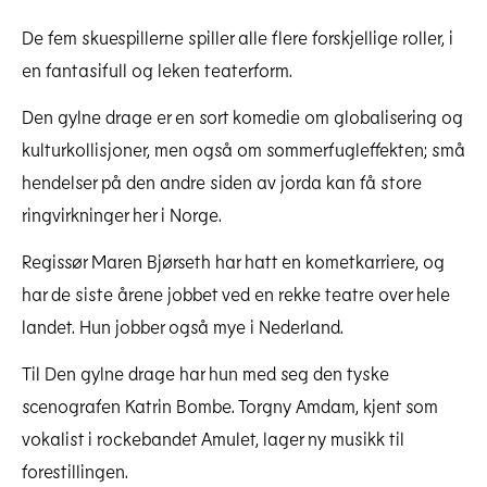
De fem skuespillerne spiller alle flere forskjellige roller, i
en fantasifull og leken teaterform.
Den gylne drage er en sort komedie om globalisering og
kulturkollisjoner, men også om sommerfugleffekten; små
hendelser på den andre siden av jorda kan få store
ringvirkninger her i Norge.
Regissør Maren Bjørseth har hatt en kometkarriere, og
har de siste årene jobbet ved en rekke teatre over hele
landet. Hun jobber også mye i Nederland.
Til Den gylne drage har hun med seg den tyske
scenografen Katrin Bombe. Torgny Amdam, kjent som
vokalist i rockebandet Amulet, lager ny musikk til
forestillingen.