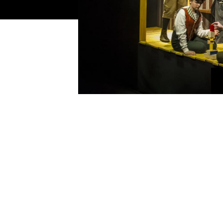
ke så mye som han pleier. Hjemme
livet i byen og tiden da de var rike.
er ikke at han passer inn, føler