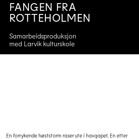
FANGEN FRA
ROTTEHOLMEN
Samarbeidsproduksjon
med Larvik kulturskole
Fangen 7
Last ned høyoppløselig
En forrykende høststorm raser ute i havgapet. En etter