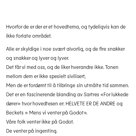
Site Img 3121 20141013 Teateribsen Hjem 0220
Last ned høyoppløselig
Hvorfor de er der er et hovedtema, og tydeligvis kan de
ikke forlate området.
Alle er skyldige i noe svært alvorlig, og de fire snakker
og snakker og lyver og lyver.
Det får vi med oss, og de liker hverandre ikke. Tonen
mellom dem er ikke spesielt sivilisert,
Men de er fordømt til å tilbringe sin utmålte tid sammen.
Det er en fascinerende blanding av Sartres «For lukkede
dører» hvor hovedtesen er: HELVETE ER DE ANDRE og
Beckets » Mens vi venter på Godot».
Våre folk venter ikke på Godot.
De venter på ingenting.