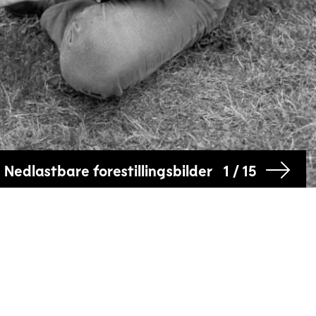
Nedlastbare forestillingsbilder
1 / 15
Telemark Museum, Brekkeparken
Teater Ibsen, Klosterøya
Blackbird