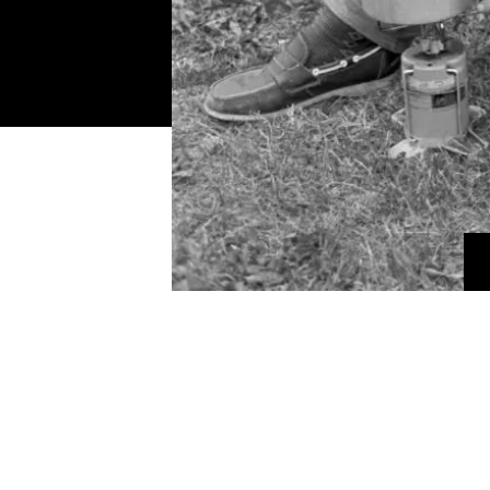
 Arnold Juklerød som i 1971 ble