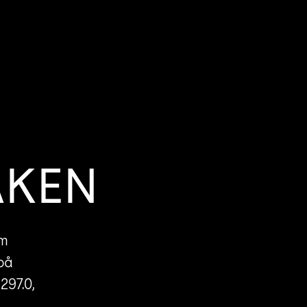
AKEN
om
på
97.0,