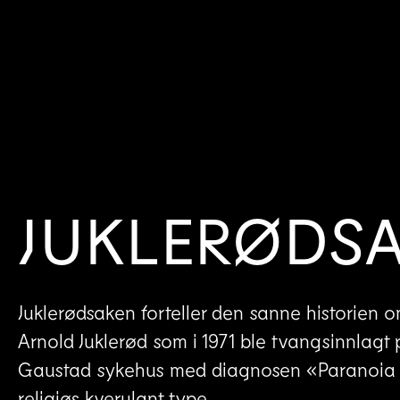
JUKLERØDS
Juklerødsaken forteller den sanne historien 
Arnold Juklerød som i 1971 ble tvangsinnlagt 
Gaustad sykehus med diagnosen «Paranoia 2
religiøs kverulant type.