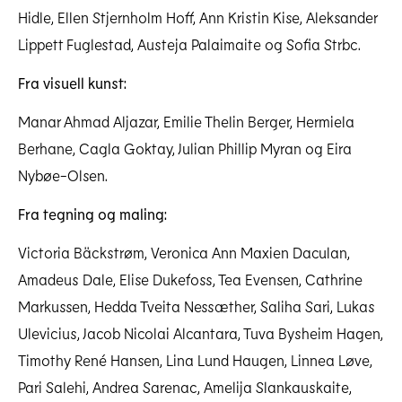
Last ned høyoppløselig
Hidle, Ellen Stjernholm Hoff, Ann Kristin Kise, Aleksander
Lippett Fuglestad, Austeja Palaimaite og Sofia Strbc.
Fra visuell kunst:
Manar Ahmad Aljazar, Emilie Thelin Berger, Hermiela
Berhane, Cagla Goktay, Julian Phillip Myran og Eira
Nybøe-Olsen.
Fra tegning og maling:
Victoria Bäckstrøm, Veronica Ann Maxien Daculan,
Amadeus Dale, Elise Dukefoss, Tea Evensen, Cathrine
Markussen, Hedda Tveita Nessæther, Saliha Sari, Lukas
Ulevicius, Jacob Nicolai Alcantara, Tuva Bysheim Hagen,
Timothy René Hansen, Lina Lund Haugen, Linnea Løve,
Pari Salehi, Andrea Sarenac, Amelija Slankauskaite,