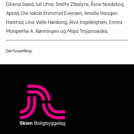
Ghena Swed, Juli Utne, Smilte Zibalyte, Åsne Nordskog
Apold, Ole Jakob Stenstad Evensen, Amalie Haugen
Harstad, Lina Valle Hønborg, Alva Ingebrigtsen, Emma
Margrethe A. Rønningen og Maja Trojanowska.
Del forestilling: