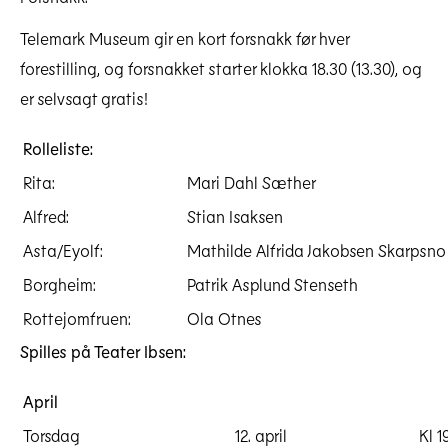
Telemark Museum gir en kort forsnakk før hver
forestilling, og forsnakket starter klokka 18.30 (13.30), og
er selvsagt gratis!
Rolleliste:
Rita:
Mari Dahl Sæther
Alfred:
Stian Isaksen
Asta/Eyolf:
Mathilde Alfrida Jakobsen Skarpsno
Borgheim:
Patrik Asplund Stenseth
Rottejomfruen:
Ola Otnes
Spilles på Teater Ibsen:
April
Torsdag
12. april
Kl 1