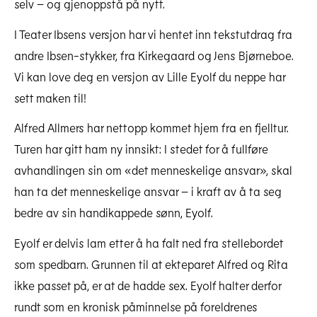
selv – og gjenoppstå på nytt.
I Teater Ibsens versjon har vi hentet inn tekstutdrag fra
andre Ibsen-stykker, fra Kirkegaard og Jens Bjørneboe.
Vi kan love deg en versjon av Lille Eyolf du neppe har
sett maken til!
Alfred Allmers har nettopp kommet hjem fra en fjelltur.
Turen har gitt ham ny innsikt: I stedet for å fullføre
avhandlingen sin om «det menneskelige ansvar», skal
han ta det menneskelige ansvar – i kraft av å ta seg
bedre av sin handikappede sønn, Eyolf.
Eyolf er delvis lam etter å ha falt ned fra stellebordet
som spedbarn. Grunnen til at ekteparet Alfred og Rita
ikke passet på, er at de hadde sex. Eyolf halter derfor
rundt som en kronisk påminnelse på foreldrenes