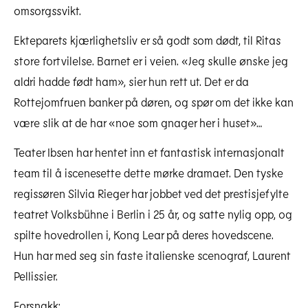
omsorgssvikt.
Ekteparets kjærlighetsliv er så godt som dødt, til Ritas
store fortvilelse. Barnet er i veien. «Jeg skulle ønske jeg
aldri hadde født ham», sier hun rett ut. Det er da
Rottejomfruen banker på døren, og spør om det ikke kan
være slik at de har «noe som gnager her i huset»…
Teater Ibsen har hentet inn et fantastisk internasjonalt
team til å iscenesette dette mørke dramaet. Den tyske
regissøren Silvia Rieger har jobbet ved det prestisjefylte
teatret Volksbühne i Berlin i 25 år, og satte nylig opp, og
spilte hovedrollen i, Kong Lear på deres hovedscene.
Hun har med seg sin faste italienske scenograf, Laurent
Pellissier.
Forsnakk: