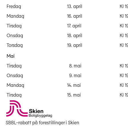
Fredag
13. april
Kl 1
Mandag
16. april
Kl 1
Tirsdag
17. april
Kl 1
Onsdag
18. april
Kl 1
Site Img 4697 20180411 Teate
Torsdag
19. april
Kl 1
La
Mai
Tirsdag
8. mai
Kl 1
Onsdag
9. mai
Kl 1
Mandag
14. mai
Kl 1
Tirsdag
15. mai
Kl 1
SBBL-rabatt på forestillinger i Skien