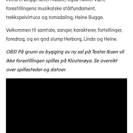
forestillingens musikalske stålfundament,
trekkspelvirtuos og romsdaling, Heine Bugge.
Velkommen til samtale, sanger, karakterer, fortellinger,
foredrag, og en god slump Herborg, Linda og Heine.
OBS! På grunn av bygging av ny sal på Teater Ibsen vil
TBR Linda Har Ei Høne Å Plukke Med Herborg 1
Last ned høyoppløselig
ikke forestillingen spilles på Klosterøya. Se oversikt
over spillesteder og datoer.