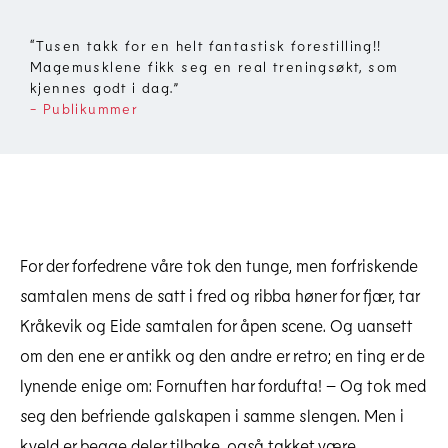
“
Tusen takk for en helt fantastisk forestilling!!
Magemusklene fikk seg en real treningsøkt, som
kjennes godt i dag.
”
- Publikummer
For der forfedrene våre tok den tunge, men forfriskende
samtalen mens de satt i fred og ribba høner for fjær, tar
Kråkevik og Eide samtalen for åpen scene. Og uansett
om den ene er antikk og den andre er retro; en ting er de
lynende enige om: Fornuften har fordufta! – Og tok med
seg den befriende galskapen i samme slengen. Men i
kveld er begge deler tilbake, også takket være