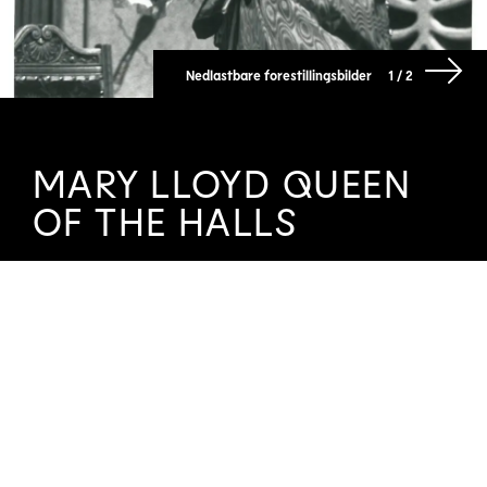
Nedlastbare forestillingsbilder
1 / 2
MARY LLOYD QUEEN
OF THE HALLS
SC360 1etg12042512160 0002
Last ned høyoppløselig