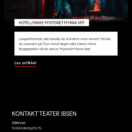
HOTELLPAKKE MYSTERIET MYRNA VEP
Langveisfarende, eller kanskje du vil invitere noen venner? Nå kan
du overnatte på Thon Hotel Høyers eller Clarion Hotel
Bryggeparken når du skal se "Mysteriet Myrna Vep".
Les artikkel
KONTAKT TEATER IBSEN
Adresse:
Hollenderigata 15,