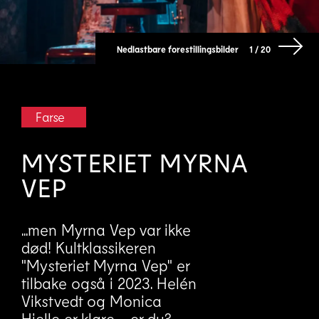
Nedlastbare forestillingsbilder
1 / 20
Farse
MYSTERIET MYRNA
VEP
...men Myrna Vep var ikke
død! Kultklassikeren
"Mysteriet Myrna Vep" er
tilbake også i 2023. Helén
Vikstvedt og Monica
Hjelle er klare - er du?