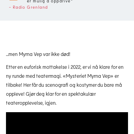
er mulig å oppdrive
”
- Radio Grenland
…men Myrna Vep var ikke død!
Etter en euforisk mottakelse i 2022, er vi nå klare for en
ny runde med teatermagi. «Mysteriet Myrna Vep» er
tilbake! Her får du scenografi og kostymer du bare må
oppleve! Gjør deg klar for en spektakulær
teateropplevelse, igjen.