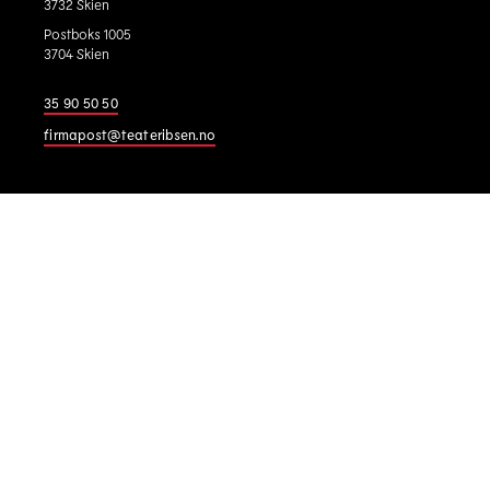
3732 Skien
Postboks 1005
3704 Skien
35 90 50 50
firmapost@teateribsen.no