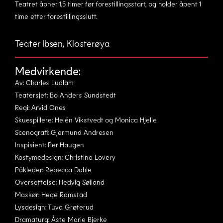
Teatret åpner 1,5 timer før forestillingsstart, og holder åpent 1
time etter forestillingsslutt.
Teater Ibsen, Klosterøya
Medvirkende:
Av: Charles Ludlam
Teatersjef: Bo Anders Sundstedt
Regi: Arvid Ones
Skuespillere: Helén Vikstvedt og Monica Hjelle
Scenografi: Gjermund Andresen
Inspisient: Per Haugen
Kostymedesign: Christina Lovery
Påkleder: Rebecca Dahle
Oversettelse: Hedvig Søiland
Maskør: Hege Ramstad
Lysdesign: Tuva Grøterud
Dramaturg: Åste Marie Bjerke