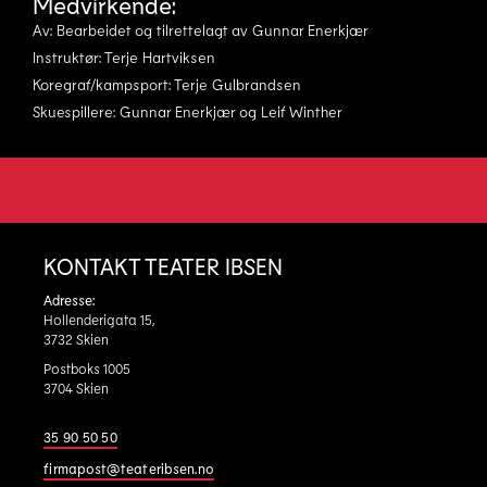
Medvirkende:
Av: Bearbeidet og tilrettelagt av Gunnar Enerkjær
Instruktør: Terje Hartviksen
Koregraf/kampsport: Terje Gulbrandsen
Skuespillere: Gunnar Enerkjær og Leif Winther
KONTAKT TEATER IBSEN
Adresse:
Hollenderigata 15,
3732 Skien
Postboks 1005
3704 Skien
35 90 50 50
firmapost@teateribsen.no