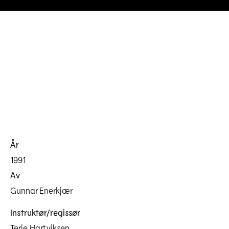
År
1991
Av
Gunnar Enerkjær
Instruktør/regissør
Terje Hartviksen