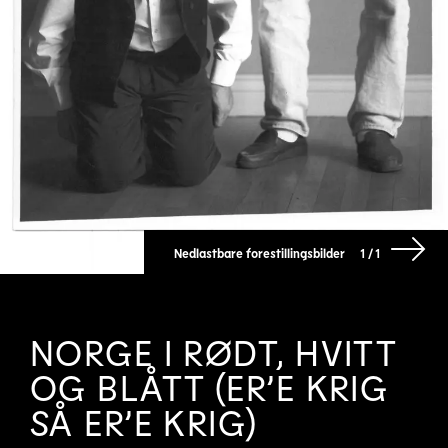
Nedlastbare forestillingsbilder
1 / 1
NORGE I RØDT, HVITT
OG BLÅTT (ER’E KRIG
SÅ ER’E KRIG)