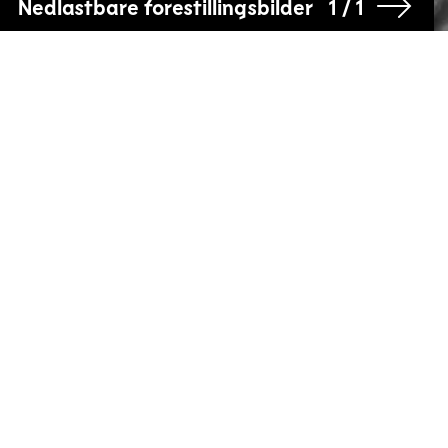
Nedlastbare forestillingsbilder
1 / 1
Telemark Museum, Brekkeparken
Teater Ibsen, Klosterøya
Blackbird