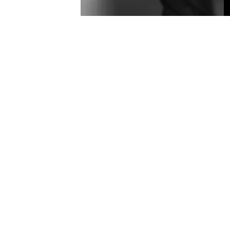
mannen og Arnold Juklerød. Han
sin aller siste forestilling som fast
sen fra odelsgutt i Rendalen, via
 til «mannen med den dype
Ibsen.
 av skuespillere som har stått på