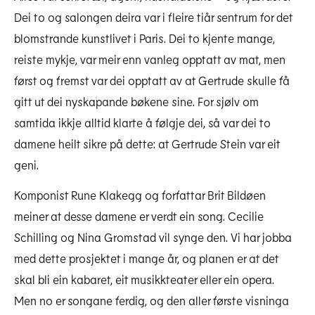
Dei to og salongen deira var i fleire tiår sentrum for det
blomstrande kunstlivet i Paris. Dei to kjente mange,
reiste mykje, var meir enn vanleg opptatt av mat, men
først og fremst var dei opptatt av at Gertrude skulle få
gitt ut dei nyskapande bøkene sine. For sjølv om
samtida ikkje alltid klarte å følgje dei, så var dei to
damene heilt sikre på dette: at Gertrude Stein var eit
geni.
Komponist Rune Klakegg og forfattar Brit Bildøen
meiner at desse damene er verdt ein song. Cecilie
Schilling og Nina Gromstad vil synge den. Vi har jobba
med dette prosjektet i mange år, og planen er at det
skal bli ein kabaret, eit musikkteater eller ein opera.
Men no er songane ferdig, og den aller første visninga