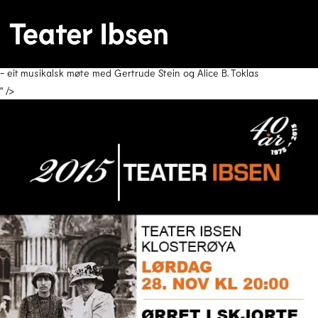
- eit musikalsk møte med Gertrude Stein og Alice B. Toklas
" />