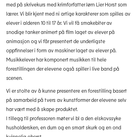
med på skrivekurs med krimforfatter Jørn Lier Horst som
lærer. Vi blir kjent med ni artige karakterer som spilles av
elever i alderen 10 til 17 år. Vi vil få smakebiter av
snodige tanker animert på film laget av elever på
animasjon og vi får presentert de underligste
oppfinnelser i form av maskiner laget av elever på.
Musikkelever har komponert musikken til hele
forestillingen der elevene også spiller i live band på
scenen.
Vi er stolte av å kunne presentere en forestilling basert
på samarbeid på tvers av kunstformer der elevene selv
har vært med å skape produktet.
I tillegg til professoren møter vi bl a den elskovssyke
husholdersken, en dum og en smart skurk og en ond
kvinnelig oberst.