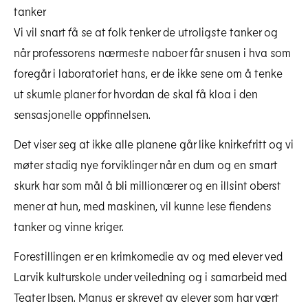
tanker
Vi vil snart få se at folk tenker de utroligste tanker og
når professorens nærmeste naboer får snusen i hva som
foregår i laboratoriet hans, er de ikke sene om å tenke
ut skumle planer for hvordan de skal få kloa i den
Site Img 1765 20091021 Zweistein 0279
sensasjonelle oppfinnelsen.
Last ned høyoppløselig
Det viser seg at ikke alle planene går like knirkefritt og vi
møter stadig nye forviklinger når en dum og en smart
skurk har som mål å bli millionærer og en illsint oberst
mener at hun, med maskinen, vil kunne lese fiendens
tanker og vinne kriger.
Forestillingen er en krimkomedie av og med elever ved
Larvik kulturskole under veiledning og i samarbeid med
Teater Ibsen. Manus er skrevet av elever som har vært