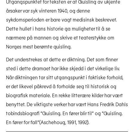
Utgangspunktet for teksten er at Quisling av ukjente
årsaker var syk vinteren 1940, og denne
sykdomsperioden er bare vagt medisinsk beskrevet.
Dette hullet i hans historie ga muligheter til å se
nærmere på mannen og skrive et teaterstykke om
Norges mest berømte quisling.
Det understrekes at dette er diktning. Det som finner
sted i dette dramaet har ikke skjedd i det virkelige liv.
Når diktningen tar sitt utgangspunkt i faktiske forhold,
er det likevel påkrevd å forholde seg til historisk og
biografisk materiale. En rekke litterære kilder har vært
benyttet. De viktigste verker har vært Hans Fredrik Dahls
tobindsbiografi ”Quisling. En fører blir til” og ”Quisling.
En fører for fall”(Aschehoug, 1991, 1992).