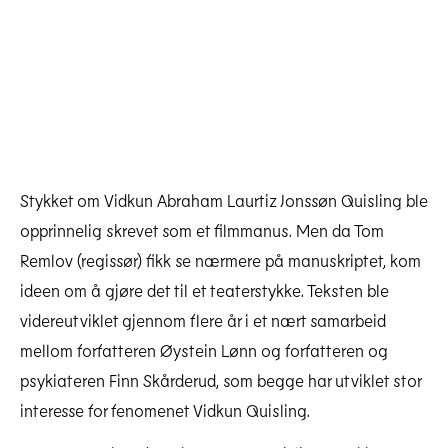
Stykket om Vidkun Abraham Laurtiz Jonssøn Quisling ble
opprinnelig skrevet som et filmmanus. Men da Tom
Remlov (regissør) fikk se nærmere på manuskriptet, kom
ideen om å gjøre det til et teaterstykke. Teksten ble
videreutviklet gjennom flere år i et nært samarbeid
Site Img 1804 Foto Dag Jenssen VQ182225
mellom forfatteren Øystein Lønn og forfatteren og
Last ned høyoppløselig
psykiateren Finn Skårderud, som begge har utviklet stor
interesse for fenomenet Vidkun Quisling.