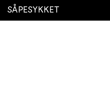
SÅPESYKKET
Site Img 1910 SC360 1etg12042511380 0001
Last ned høyoppløselig