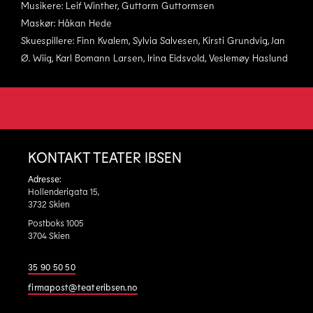
Musikere: Leif Winther, Guttorm Guttormsen
Maskør: Håkan Hede
Skuespillere: Finn Kvalem, Sylvia Salvesen, Kirsti Grundvig, Jan
Ø. Wiig, Karl Bomann Larsen, Irina Eidsvold, Veslemøy Haslund
KONTAKT TEATER IBSEN
Adresse:
Hollenderigata 15,
3732 Skien
Postboks 1005
3704 Skien
35 90 50 50
firmapost@teateribsen.no