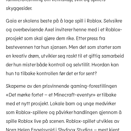
skyggesider.
Gaia er skolens beste på å lage spill i Roblox. Selvsikre
og overbevisende Axel inviterer henne med i et Roblox-
prosjekt som skal gjøre dem rike. Etter press fra
bestevennen tar hun sjansen. Men det som starter som
en kreativ drøm, utvikler seg raskt til et giftig samarbeid
der hun mister både kontroll og selvtillit. Hvordan kan
hun ta tilbake kontrollen før det er for sent?
Skaperne av den prisvinnende gaming-forestillingen
«Det mørke fortet – et Minecraft-eventyr» er tilbake
med et nytt prosjekt. Lokale barn og unge medvirker
som Roblox-spillere og påvirker handlingen gjennom å
spille Roblox live på scenen. Roblox-spillet utvikles av
Nora Helen Engelsvold i Shyfoox Studios – mest kjent