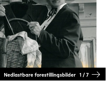
Nedlastbare forestillingsbilder
1 / 7
Telemark Museum, Brekkeparken
Teater Ibsen, Klosterøya